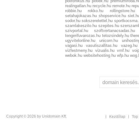
polifonikus.hu
potlek.hu
premiumiroda.h
realingatlan.hu
recycle.hu
remote.hu
repu
robbie.hu
rokko.hu
rollingstore.hu
setahajokazas.hu
shopservice.hu
siet.h
sodor.hu
sokszeretettel.hu
sportkocsma.
szamlakeszito.hu
szepites.hu
szerszam
szivportal.hu
szoftvertanacsadas.hu
tengerifuvarozas.hu
tetozsindely.hu
ther
ugyvitelonline.hu
unicorn.hu
unihostin
vagasi.hu
vasutiszallitas.hu
vazeg.hu
vizfestmeny.hu
vizualis.hu
vmf.hu
voi
webok.hu
websitehosting.hu
wfp.hu
wog.
Copyright © 2026 by Unidomain Kft.
Kezdőlap
Top