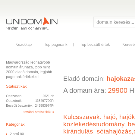
Kezdőlap
Top pagerank
Top becsült érték
Keresé
Magyarország legnagyobb
domain áruháza, több mint
2000 eladó domain, legjobb
pagerank értékekkel.
Eladó domain:
hajokaza
Statisztikák
A domain ára:
29900
H
Összesen
2621 db
Összérték
115497790Ft
Becsült összérték
243583974Ft
további statisztikák »
Kulcsszavak: hajó, hajók
közlekedéstudomány, belv
Kategóriák
kirándulás, sétahajózás,
2 betű (6)