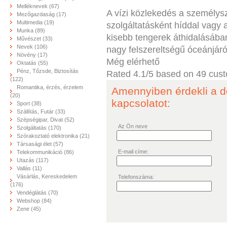
Melléknevek (67)
A vízi közlekedés a személysz
Mezőgazdaság (17)
Multimedia (19)
szolgáltatásként híddal vagy
Munka (89)
kisebb tengerek áthidalásába
Művészet (33)
Nevek (106)
nagy felszereltségű óceánjáró
Növény (17)
Még elérhető
Oktatás (55)
Pénz, Tőzsde, Biztosítás
Rated
4.1
/5 based on
49
cust
(122)
Romantika, érzés, érzelem
Amennyiben érdekli a d
(20)
kapcsolatot:
Sport (38)
Szállítás, Futár (33)
Szépségipar, Divat (52)
Az Ön neve
Szolgáltatás (170)
Szórakoztató elektronika (21)
Társasági élet (57)
E-mail címe:
Telekommunikáció (86)
Utazás (117)
Vallás (11)
Vásárlás, Kereskedelem
Telefonszáma:
(176)
Vendéglátás (70)
Webshop (84)
Zene (45)