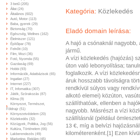
3 betű (205)
Állat (24)
Kategória:
Közlekedés
Általános (602)
Autó, Motor (113)
Baba, gyerek (29)
Biztonság (70)
Eladó domain leírása:
Egészség, Wellnes (162)
Élelmiszer (121)
A hajó a csónaknál nagyobb, a 
Építőipar (78)
Felnőtt (10)
jármű.
Film, Mozi (36)
A vízi közlekedés (hajózás) s
Fotó, Nyomda (55)
Gazdaság (69)
úton való lebonyolítása; ta
Hobbi (93)
foglalkozik. A vízi közleked
Információk, Adatbázisok (65)
Ingatlan (27)
áruk hosszabb távolságra tört
Internet (227)
rendkívül súlyos vagy rendkí
IT, Infomatika (307)
Játék, Szórakozás (87)
alkotó elemei) közúton, vasú
Klíma (9)
szállíthatóak, ellenben a hajó
Környezet, Természet,
Földrajz (51)
nagyobb. Másrészt a vízi kö
Környezetvédelem (20)
szállításnál (például ömleszte
Közlekedés (32)
Közügyek, Politika, Jog (56)
13 €, míg a belvízi hajózásná
Kultúra, Történelem (66)
kilométerenként.[1] Ezen kívü
Lakberendezés (49)
Marketing, Reklám (45)