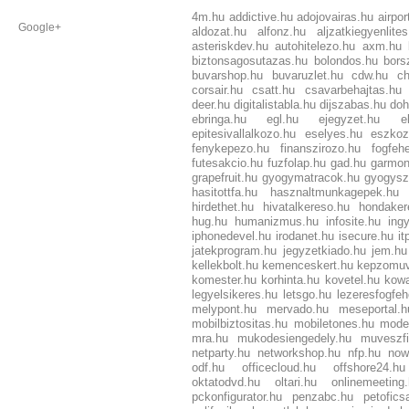
4m.hu
addictive.hu
adojovairas.hu
airpor
Google+
aldozat.hu
alfonz.hu
aljzatkiegyenlite
asteriskdev.hu
autohitelezo.hu
axm.hu
biztonsagosutazas.hu
bolondos.hu
borsz
buvarshop.hu
buvaruzlet.hu
cdw.hu
ch
corsair.hu
csatt.hu
csavarbehajtas.hu
deer.hu
digitalistabla.hu
dijszabas.hu
doh
ebringa.hu
egl.hu
ejegyzet.hu
e
epitesivallalkozo.hu
eselyes.hu
eszkoz
fenykepezo.hu
finanszirozo.hu
fogfehe
futesakcio.hu
fuzfolap.hu
gad.hu
garmon
grapefruit.hu
gyogymatracok.hu
gyogysz
hasitottfa.hu
hasznaltmunkagepek.hu
hirdethet.hu
hivatalkereso.hu
hondaker
hug.hu
humanizmus.hu
infosite.hu
ing
iphonedevel.hu
irodanet.hu
isecure.hu
it
jatekprogram.hu
jegyzetkiado.hu
jem.hu
kellekbolt.hu
kemenceskert.hu
kepzomuv
komester.hu
korhinta.hu
kovetel.hu
kowa
legyelsikeres.hu
letsgo.hu
lezeresfogfeh
melypont.hu
mervado.hu
meseportal.h
mobilbiztositas.hu
mobiletones.hu
mode
mra.hu
mukodesiengedely.hu
muveszfi
netparty.hu
networkshop.hu
nfp.hu
now
odf.hu
officecloud.hu
offshore24.hu
oktatodvd.hu
oltari.hu
onlinemeeting
pckonfigurator.hu
penzabc.hu
petofics